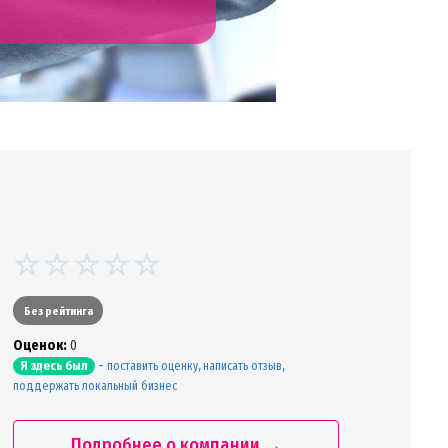
Без рейтинга
Oценок:
0
-
поставить оценку, написать отзыв,
Я здесь был
поддержать локальный бизнес
Подробнее о компании →