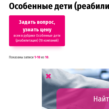
Особенные дети (реабили
Задать вопрос,
узнать цену
всем в рубрике Особенные дети
(реабилитация) (10 компаний)
Показаны записи
1-10
из
10
.
Найт