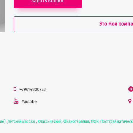
Задать вопрос
Это моя комп
+79614800723
Youtube
кие)
,
Детский массаж
,
Классический
,
Физиотерапия, ЛФК
,
Посттравматическ