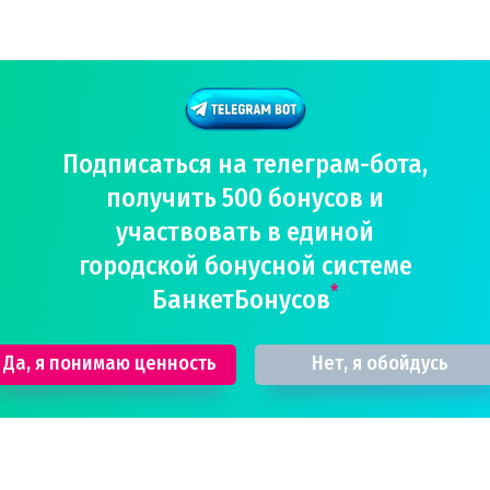
Подписаться на телеграм-бота,
получить 500 бонусов и
участвовать в единой
городской бонусной системе
*
БанкетБонусов
Да, я понимаю ценность
Нет, я обойдусь