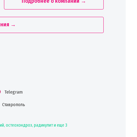
Подробнее о компании →
ания →
Telegram
Ставрополь
ий, остеохондроз, радикулит
и еще 3