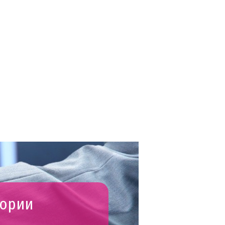
гории