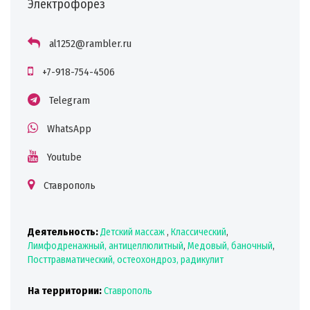
Электрофорез
al1252@rambler.ru
+7-918-754-4506
Telegram
WhatsApp
Youtube
Ставрополь
Деятельность:
Детский массаж
,
Классический
,
Лимфодренажный, антицеллюлитный
,
Медовый, баночный
,
Посттравматический, остеохондроз, радикулит
На территории:
Ставрополь