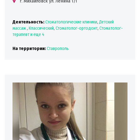
г. Михайловск ул. Ленина 1/1
Деятельность:
Стоматологические клиники
,
Детский
массаж
,
Классический
,
Стоматолог-ортодонт
,
Стоматолог-
терапевт
и еще 4
На территории:
Ставрополь