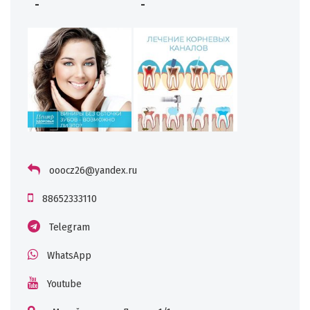
-
-
ooocz26@yandex.ru
88652333110
Telegram
WhatsApp
Youtube