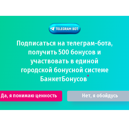
Подписаться на телеграм-бота,
получить 500 бонусов и
участвовать в единой
городской бонусной системе
*
БанкетБонусов
Да, я понимаю ценность
Нет, я обойдусь