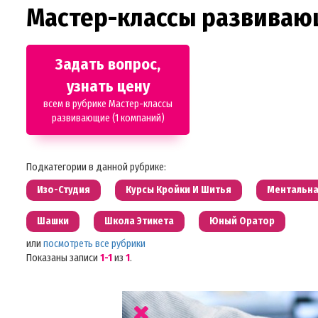
Мастер-классы развива
Задать вопрос,
узнать цену
всем в рубрике Мастер-классы
развивающие (1 компаний)
Подкатегории в данной рубрике:
Изо-Студия
Курсы Кройки И Шитья
Ментальна
Шашки
Школа Этикета
Юный Оратор
или
посмотреть все рубрики
Показаны записи
1-1
из
1
.