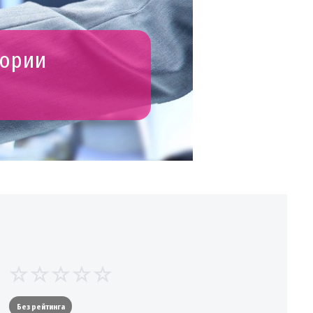
гории
Без рейтинга