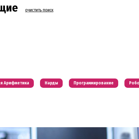
ющие
очистить поиск
я Арифметика
Нарды
Программирование
Робо