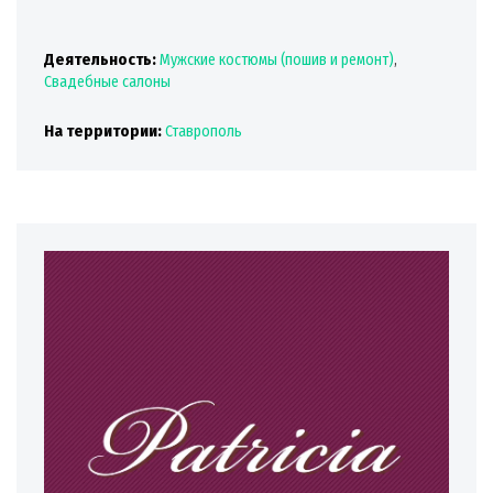
Деятельность:
Мужские костюмы (пошив и ремонт)
,
Свадебные салоны
На территории:
Ставрополь