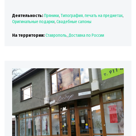
Деятельность:
Пряники
,
Типография, печать на предметах
,
Оригинальные подарки
,
Свадебные салоны
На территории:
Ставрополь
,
Доставка по России