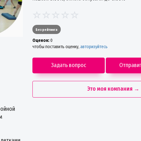
Без рейтинга
Oценок:
0
чтобы поставить оценку,
авторизуйтесь
Задать вопрос
Отправи
Это моя компания →
ройной
м
 детками