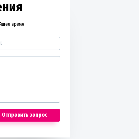
ения
айшее время
Отправить запрос