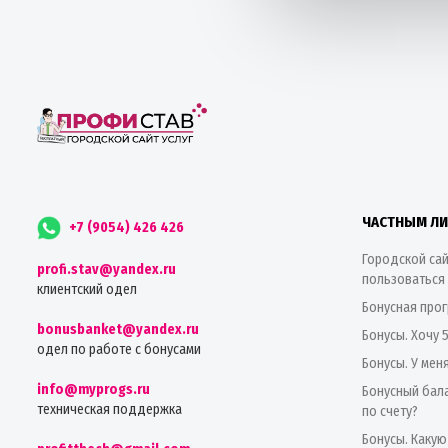
ЧАСТНЫМ Л
+7 (9054) 426 426
Городской сай
profi.stav@yandex.ru
пользоваться
клиентский одел
Бонусная про
bonusbanket@yandex.ru
Бонусы. Хочу 
одел по работе с бонусами
Бонусы. У мен
info@myprogs.ru
Бонусный бала
техническая поддержка
по счету?
Бонусы. Какую