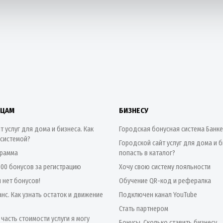
ИЦАМ
БИЗНЕСУ
т услуг для дома и бизнеса. Как
Городская бонусная система Банк
 системой?
Городской сайт услуг для дома и б
грамма
попасть в каталог?
500 бонусов за регистрацию
Хочу свою систему лояльности
я нет бонусов!
Обучение QR-код и рефералка
нс. Как узнать остаток и движение
Подключен канал YouTube
Стать партнером
 часть стоимости услуги я могу
Бонусы. Сколько ставить бизнесу.