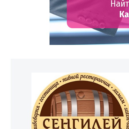
Найт
Ка