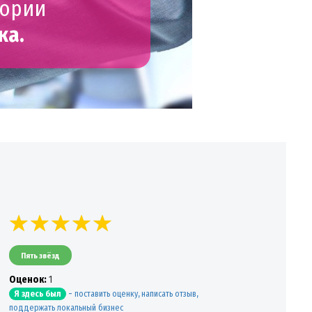
гории
ка.
Пять звёзд
Oценок:
1
-
поставить оценку, написать отзыв,
Я здесь был
поддержать локальный бизнес