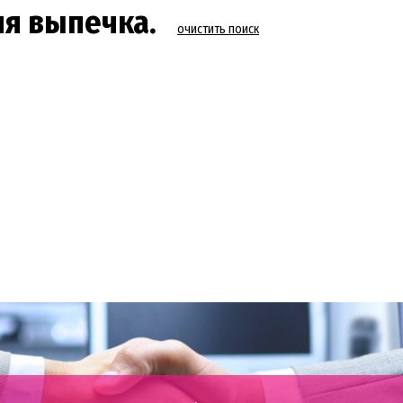
яя выпечка.
очистить поиск