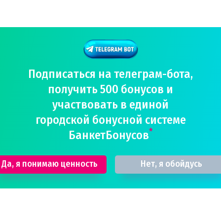
Подписаться на телеграм-бота,
получить 500 бонусов и
участвовать в единой
городской бонусной системе
*
БанкетБонусов
Да, я понимаю ценность
Нет, я обойдусь