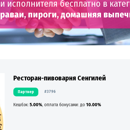
и исполнителя бесплатно в кате
раваи, пироги, домашняя выпеч
Ресторан-пивоварня Сенгилей
#3796
Партнер
Кешбэк:
5.00%
, оплата бонусами: до
10.00%