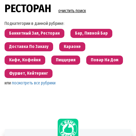
РЕСТОРАН
очистить поиск
Подкатегории в данной рубрике:
Банкетный Зал, Ресторан
Бар, Пивной Бар
Доставка По Заказу
Караоке
Кафе, Кофейня
Пиццерия
Повар На Дом
Фуршет, Кейтеринг
или
посмотреть все рубрики