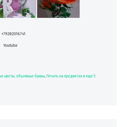
+79282016741
Youtube
ые цветы, объемные буквы
,
Печать на предметах
и еще 5