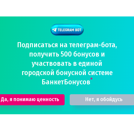
Подписаться на телеграм-бота,
получить 500 бонусов и
участвовать в единой
городской бонусной системе
*
БанкетБонусов
Да, я понимаю ценность
Нет, я обойдусь