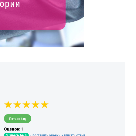
гории
Пять звёзд
Oценок:
1
-
поставить оценку, написать отзыв,
Я здесь был