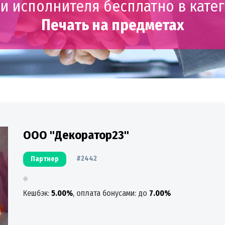
и исполнителя бесплатно в кате
Печать на предметах
ООО "Декоратор23"
#2442
Партнер
Кешбэк:
5.00%
, оплата бонусами: до
7.00%