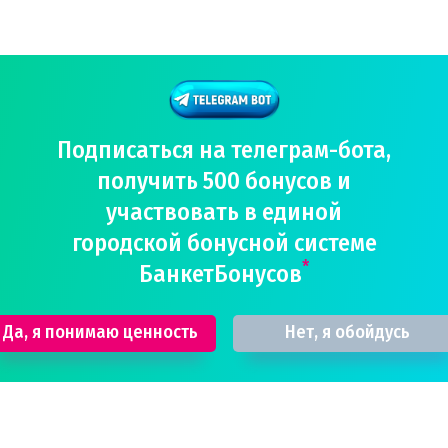
Подписаться на телеграм-бота,
получить 500 бонусов и
участвовать в единой
городской бонусной системе
*
БанкетБонусов
Да, я понимаю ценность
Нет, я обойдусь