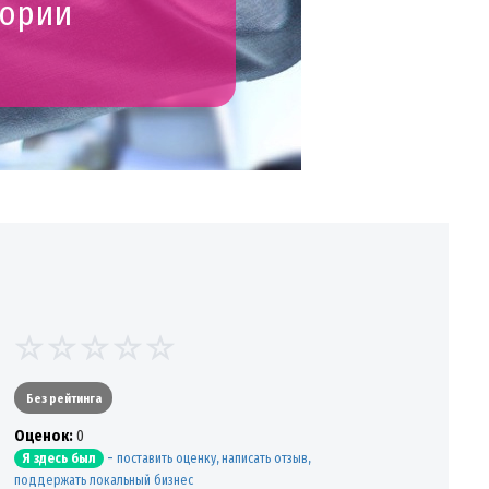
гории
Без рейтинга
Oценок:
0
-
поставить оценку, написать отзыв,
Я здесь был
поддержать локальный бизнес