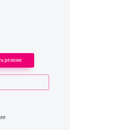
ть резюме
App