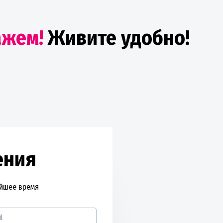
ажем!
Живите удобно!
ения
айшее время