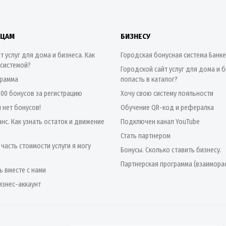
ИЦАМ
БИЗНЕСУ
т услуг для дома и бизнеса. Как
Городская бонусная система Банк
 системой?
Городской сайт услуг для дома и б
грамма
попасть в каталог?
500 бонусов за регистрацию
Хочу свою систему лояльности
я нет бонусов!
Обучение QR-код и рефералка
нс. Как узнать остаток и движение
Подключен канал YouTube
Стать партнером
 часть стоимости услуги я могу
Бонусы. Сколько ставить бизнесу.
Партнерская программа (взаимора
ь вместе с нами
изнес-аккаунт