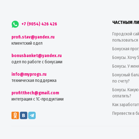
ЧАСТНЫМ Л
+7 (9054) 426 426
Городской сай
profi.stav@yandex.ru
пользоваться
клиентский одел
Бонусная про
bonusbanket@yandex.ru
Бонусы. Хочу 
одел по работе с бонусами
Бонусы. У мен
info@myprogs.ru
Бонусный бала
техническая поддержка
по счету?
Бонусы. Какую
profitthech@gmail.com
оплатить?
интеграция с 1С-продуктами
Как заработат
Перевести в б