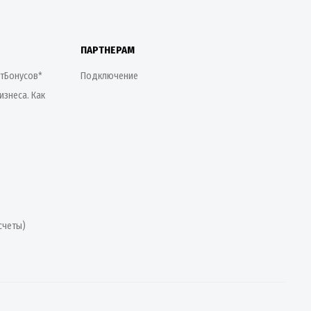
ПАРТНЕРАМ
етБонусов*
Подключение
изнеса. Как
счеты)