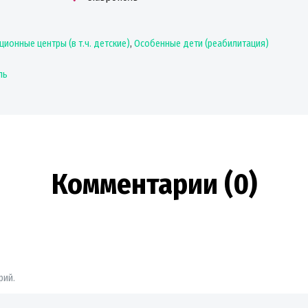
ионные центры (в т.ч. детские)
,
Особенные дети (реабилитация)
ль
Комментарии (0)
рий.