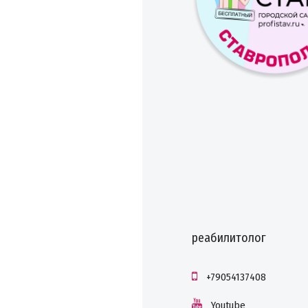
реабилитолог
+79054137408
Youtube