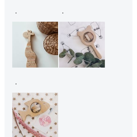
.
.
.