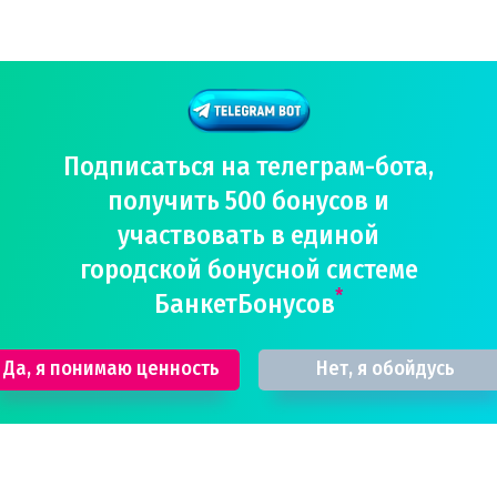
Подписаться на телеграм-бота,
получить 500 бонусов и
участвовать в единой
городской бонусной системе
*
БанкетБонусов
Да, я понимаю ценность
Нет, я обойдусь