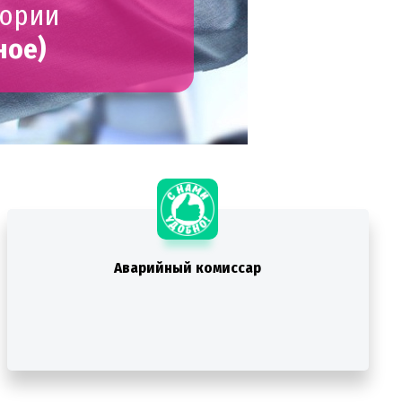
гории
ное)
Аварийный комиссар