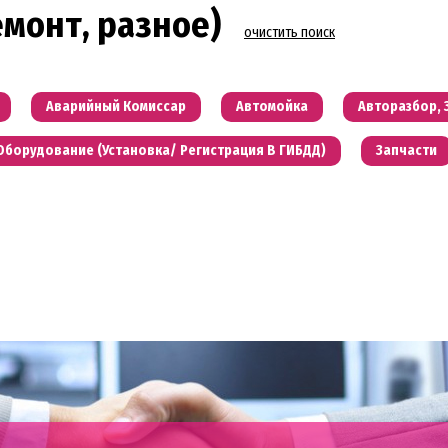
емонт, разное)
очистить поиск
Аварийный Комиссар
Автомойка
Авторазбор, 
Оборудование (установка/ Регистрация В ГИБДД)
Запчасти