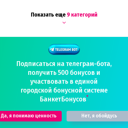
Показать еще
9 категорий
Подписаться на телеграм-бота,
получить 500 бонусов и
участвовать в единой
городской бонусной системе
*
БанкетБонусов
Да, я понимаю ценность
Нет, я обойдусь