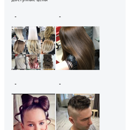
-
-
-
-