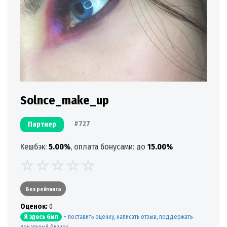
Solnce_make_up
#727
Партнер
Кешбэк:
5.00%
, оплата бонусами: до
15.00%
Без рейтинга
Oценок:
0
-
поставить оценку, написать отзыв, поддержать
Я здесь был