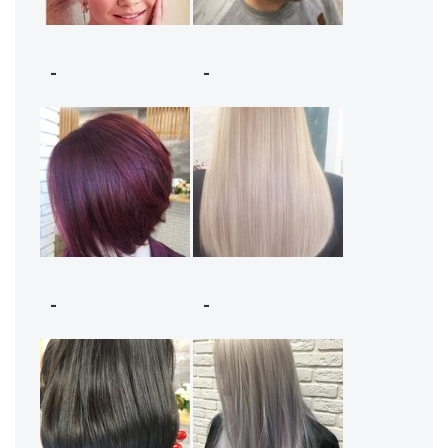
-
-
-
-