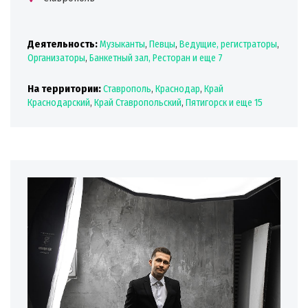
Деятельность:
Музыканты
,
Певцы
,
Ведущие, регистраторы
,
Организаторы
,
Банкетный зал, Ресторан
и еще 7
На территории:
Ставрополь
,
Краснодар
,
Край
Краснодарский
,
Край Ставропольский
,
Пятигорск
и еще 15