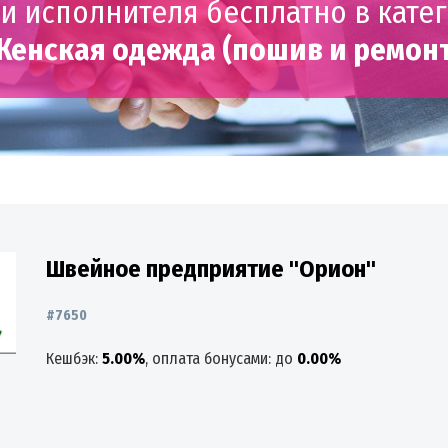
и исполнителя бесплатно в кате
Женская одежда (пошив и ремонт
Швейное предприятие "Орион"
#7650
Кешбэк:
5.00%
, оплата бонусами: до
0.00%