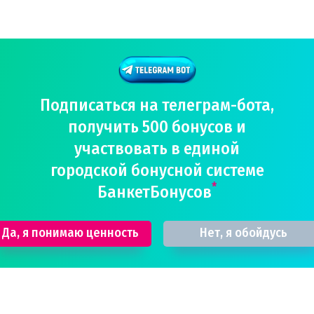
Подписаться на телеграм-бота,
получить 500 бонусов и
участвовать в единой
городской бонусной системе
*
БанкетБонусов
Да, я понимаю ценность
Нет, я обойдусь