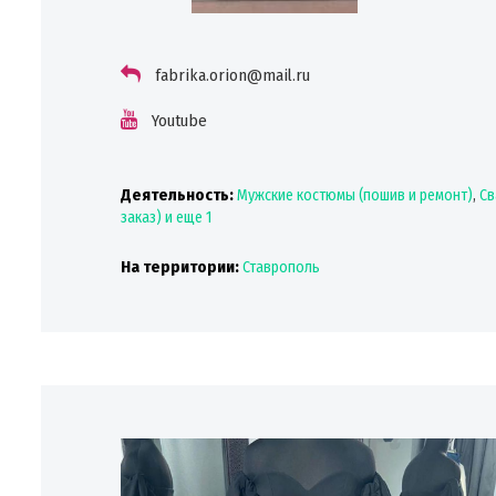
fabrika.orion@mail.ru
Youtube
Деятельность:
Мужские костюмы (пошив и ремонт)
,
Св
заказ)
и еще 1
На территории:
Ставрополь