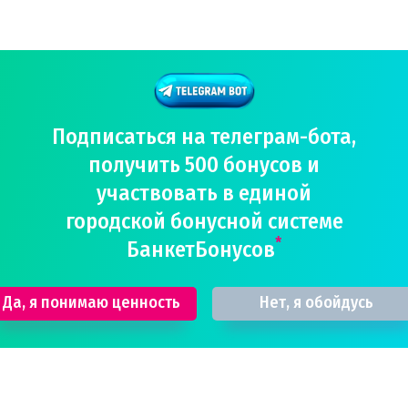
Подписаться на телеграм-бота,
получить 500 бонусов и
участвовать в единой
городской бонусной системе
*
БанкетБонусов
Да, я понимаю ценность
Нет, я обойдусь