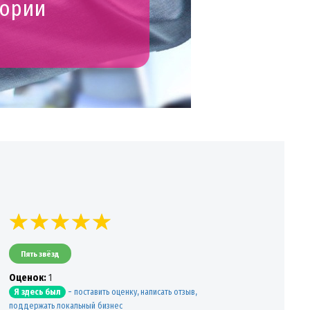
гории
Пять звёзд
Oценок:
1
-
поставить оценку, написать отзыв,
Я здесь был
поддержать локальный бизнес