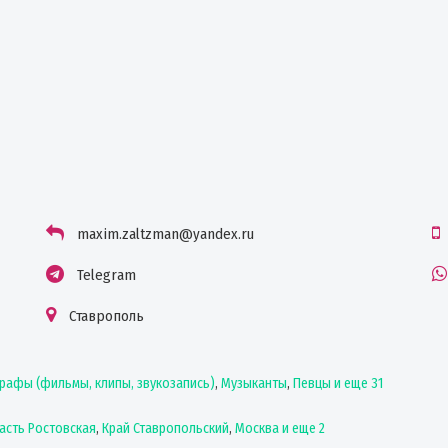
maxim.zaltzman@yandex.ru
Telegram
Ставрополь
рафы (фильмы, клипы, звукозапись)
,
Музыканты
,
Певцы
и еще 31
асть Ростовская
,
Край Ставропольский
,
Москва
и еще 2