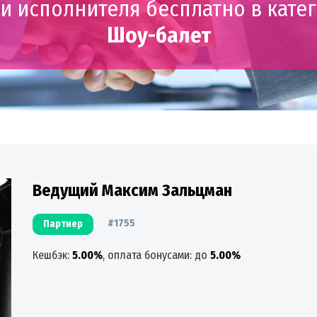
и исполнителя бесплатно в кате
Шоу-балет
Ведущий Максим Зальцман
#1755
Партнер
Кешбэк:
5.00%
, оплата бонусами: до
5.00%