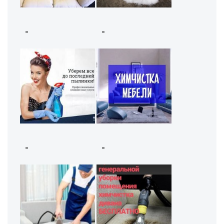
-
-
-
-