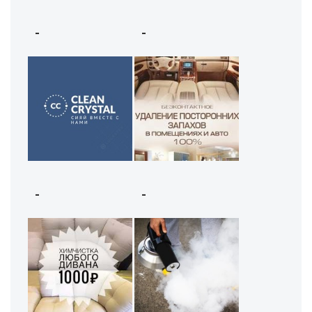
-
-
-
-