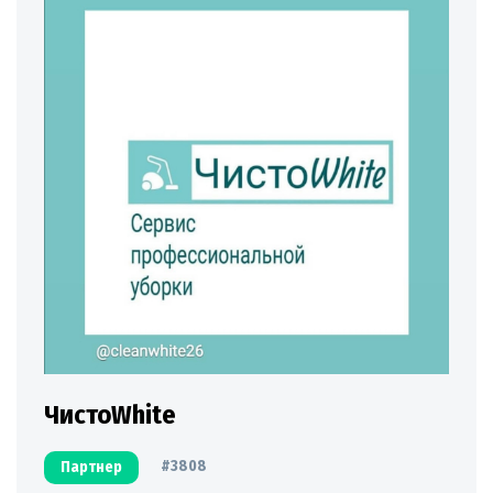
ЧистоWhite
#3808
Партнер