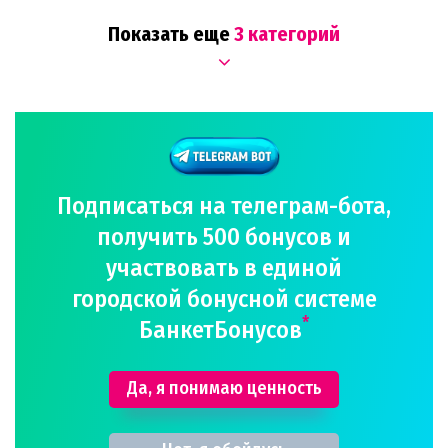
Показать еще
3 категорий
Подписаться на телеграм-бота,
получить 500 бонусов и
участвовать в единой
городской бонусной системе
*
БанкетБонусов
Да, я понимаю ценность