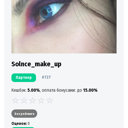
Solnce_make_up
#727
Партнер
Кешбэк:
5.00%
, оплата бонусами: до
15.00%
Без рейтинга
Oценок:
0