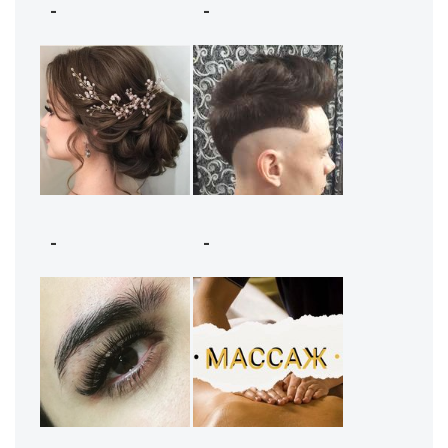
-
-
-
-