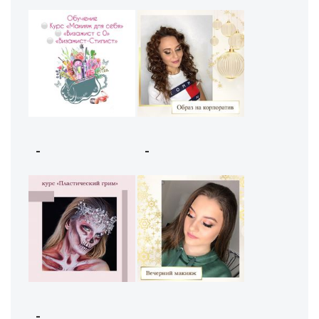
-
-
-