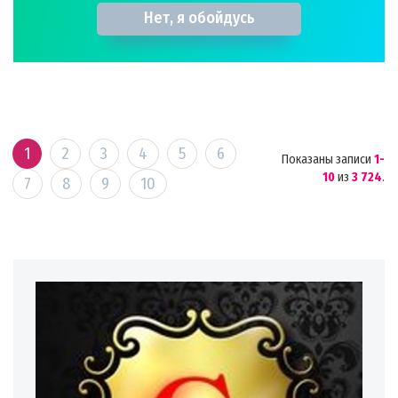
Нет, я обойдусь
1
2
3
4
5
6
Показаны записи
1-
10
из
3 724
.
7
8
9
10