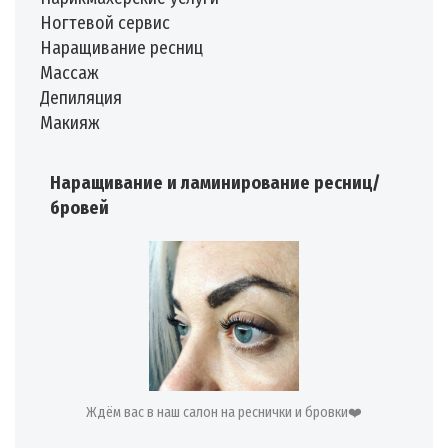
️Ногтевой сервис
️Наращивание ресниц
️Массаж
️Депиляция
️Макияж
Наращивание и ламинирование ресниц/
бровей
Ждём вас в наш салон на реснички и бровки❤️