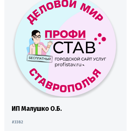
ИП Малушко О.Б.
#3382