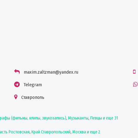
maxim.zaltzman@yandex.ru
Telegram
Ставрополь
рафы (фильмы, клипы, звукозапись)
,
Музыканты
,
Певцы
и еще 31
асть Ростовская
,
Край Ставропольский
,
Москва
и еще 2