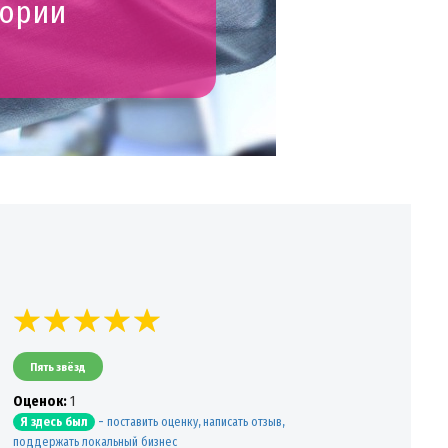
гории
Пять звёзд
Oценок:
1
-
поставить оценку, написать отзыв,
Я здесь был
поддержать локальный бизнес