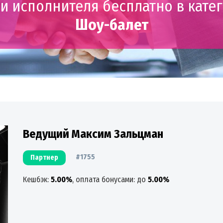
и исполнителя бесплатно в кате
Шоу-балет
Ведущий Максим Зальцман
#1755
Партнер
Кешбэк:
5.00%
, оплата бонусами: до
5.00%