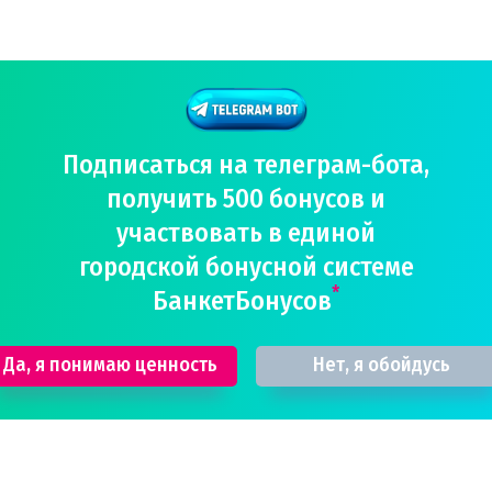
Подписаться на телеграм-бота,
получить 500 бонусов и
участвовать в единой
городской бонусной системе
*
БанкетБонусов
Да, я понимаю ценность
Нет, я обойдусь