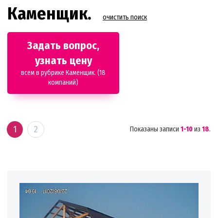
Каменщик.
очистить поиск
Задать вопрос,
узнать цену
всем в рубрике Каменщик. (18
компаний)
1
2
Показаны записи
1-10
из
18
.