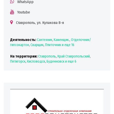
WhatsApp
Youtube
Ставрополь, ул. Кулакова 8-я
Деятельность:
Сантехник
,
Каменщик.
,
Отделочник/
гипсокартон
,
Сварщик
,
Плиточник
и еще 16
На территории:
Ставрополь
,
Край Ставропольский
,
Пятигорск
,
Кисловодск
,
Буденновск
и еще 6