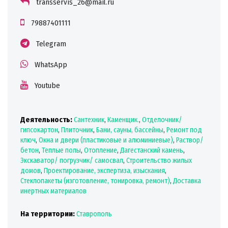
transservis_26@mail.ru
79887401111
Telegram
WhatsApp
Youtube
Деятельность:
Сантехник
,
Каменщик.
,
Отделочник/
гипсокартон
,
Плиточник
,
Бани, сауны, бассейны
,
Ремонт под
ключ
,
Окна и двери (пластиковые и алюминиевые)
,
Раствор/
бетон
,
Теплые полы
,
Отопление
,
Дагестанский камень
,
Экскаватор/ погрузчик/ самосвал
,
Строительство жилых
домов
,
Проектирование, экспертиза, изыскания
,
Стеклопакеты (изготовление, тонировка, ремонт)
,
Доставка
инертных материалов
На территории:
Ставрополь