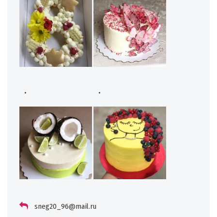
.
.
sneg20_96@mail.ru