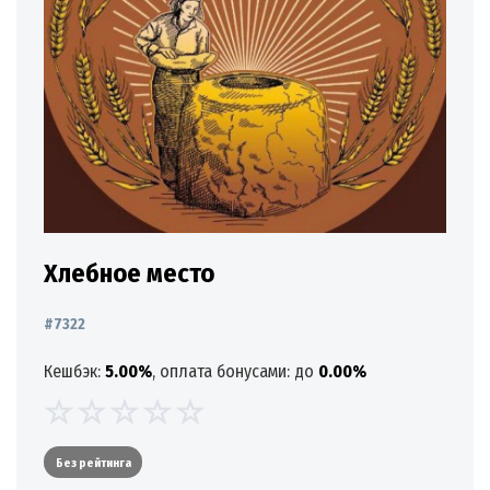
Хлебное место
#7322
Кешбэк:
5.00%
, оплата бонусами: до
0.00%
Без рейтинга