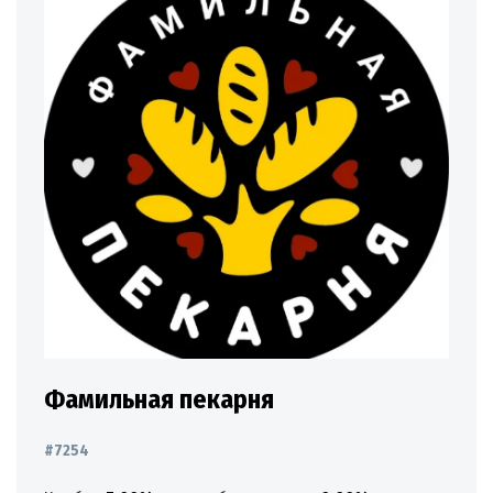
Фамильная пекарня
#7254