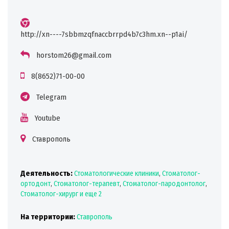
http://xn----7sbbmzqfnaccbrrpd4b7c3hm.xn--p1ai/
horstom26@gmail.com
8(8652)71-00-00
Telegram
Youtube
Ставрополь
Деятельность:
Стоматологические клиники
,
Стоматолог-
ортодонт
,
Стоматолог-терапевт
,
Стоматолог-пародонтолог
,
Стоматолог-хирург
и еще 2
На территории:
Ставрополь