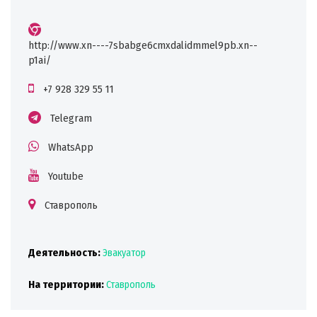
http://www.xn----7sbabge6cmxdalidmmel9pb.xn--
p1ai/
+7 928 329 55 11
Telegram
WhatsApp
Youtube
Ставрополь
Деятельность:
Эвакуатор
На территории:
Ставрополь