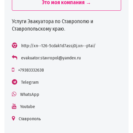
Это моя компания →
Услуги Эвакуатора по Ставрополю и
Ставропольскому краю.
http://xn--126-5cdak1d7assj0j.xn--p1ai/
evakuator.stavropol@yandex.ru
+79383332638
Telegram
WhatsApp
Youtube
Ставрополь