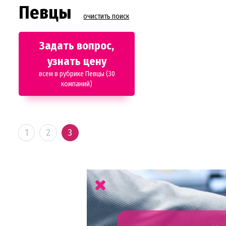
Певцы
очистить поиск
Задать вопрос,
узнать цену
всем в рубрике Певцы (30
компаний)
1
2
3