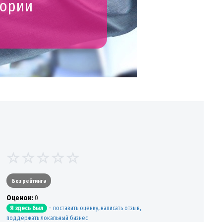
гории
Без рейтинга
Oценок:
0
-
поставить оценку, написать отзыв,
Я здесь был
поддержать локальный бизнес