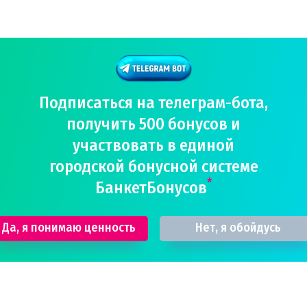
Подписаться на телеграм-бота,
получить 500 бонусов и
участвовать в единой
городской бонусной системе
*
БанкетБонусов
Да, я понимаю ценность
Нет, я обойдусь