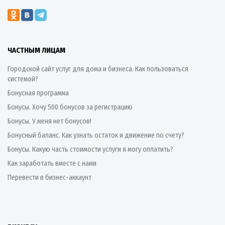
ЧАСТНЫМ ЛИЦАМ
Городской сайт услуг для дома и бизнеса. Как пользоваться
системой?
Бонусная программа
Бонусы. Хочу 500 бонусов за регистрацию
Бонусы. У меня нет бонусов!
Бонусный баланс. Как узнать остаток и движение по счету?
Бонусы. Какую часть стоимости услуги я могу оплатить?
Как заработать вместе с нами
Перевести в бизнес-аккаунт