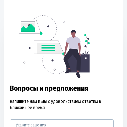
Вопросы и предложения
напишите нам и мы с удовольствием ответим в
ближайшее время