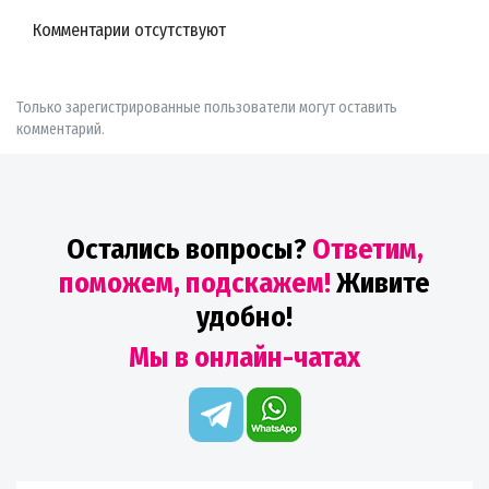
Комментарии отсутствуют
Только зарегистрированные пользователи могут оставить
комментарий.
Остались вопросы?
Ответим,
поможем, подскажем!
Живите
удобно!
Мы в онлайн-чатах