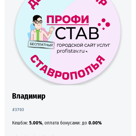
Владимир
#3703
Кешбэк:
5.00%
, оплата бонусами: до
0.00%