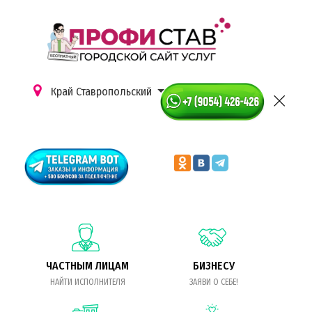
Край Ставропольский
ЧАСТНЫМ ЛИЦАМ
БИЗНЕСУ
НАЙТИ ИСПОЛНИТЕЛЯ
ЗАЯВИ О СЕБЕ!