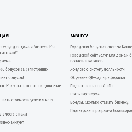
ИЦАМ
БИЗНЕСУ
т услуг для дома и бизнеса. Как
Городская бонусная система Банк
 системой?
Городской сайт услуг для дома и б
грамма
попасть в каталог?
500 бонусов за регистрацию
Хочу свою систему лояльности
я нет бонусов!
Обучение QR-код и рефералка
нс. Как узнать остаток и движение
Подключен канал YouTube
Стать партнером
 часть стоимости услуги я могу
Бонусы. Сколько ставить бизнесу.
Партнерская программа (взаимора
ь вместе с нами
изнес-аккаунт