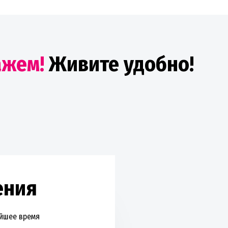
ажем!
Живите удобно!
ения
айшее время