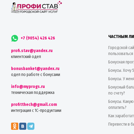
ЧАСТНЫМ Л
+7 (9054) 426 426
Городской сай
profi.stav@yandex.ru
пользоваться
клиентский одел
Бонусная про
bonusbanket@yandex.ru
Бонусы. Хочу 
одел по работе с бонусами
Бонусы. У мен
info@myprogs.ru
Бонусный бала
техническая поддержка
по счету?
Бонусы. Какую
profitthech@gmail.com
оплатить?
интеграция с 1С-продуктами
Как заработат
Перевести в б