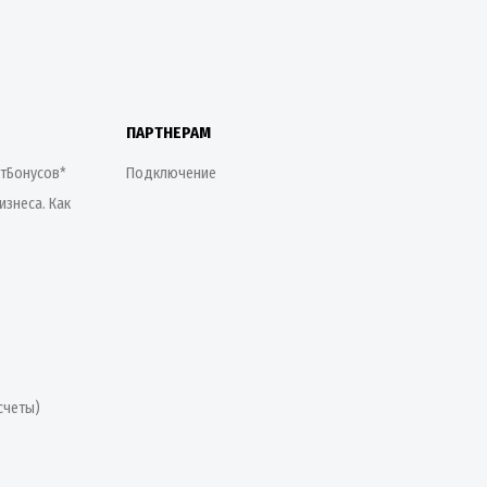
ПАРТНЕРАМ
етБонусов*
Подключение
изнеса. Как
счеты)