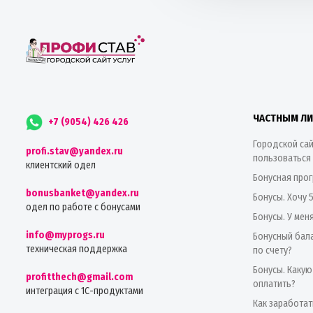
ЧАСТНЫМ Л
+7 (9054) 426 426
Городской сай
profi.stav@yandex.ru
пользоваться
клиентский одел
Бонусная про
bonusbanket@yandex.ru
Бонусы. Хочу 
одел по работе с бонусами
Бонусы. У мен
info@myprogs.ru
Бонусный бала
техническая поддержка
по счету?
Бонусы. Какую
profitthech@gmail.com
оплатить?
интеграция с 1С-продуктами
Как заработат