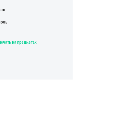
ram
поль
печать на предметах
,