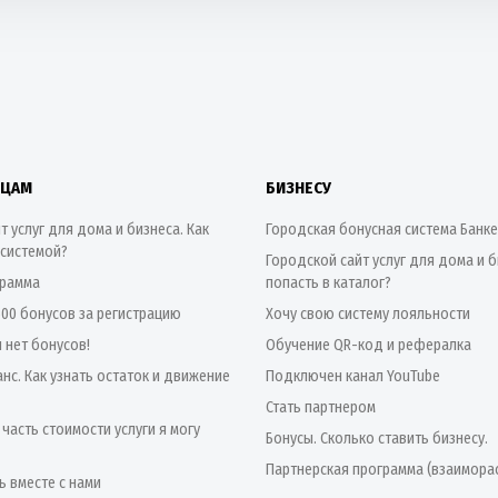
ИЦАМ
БИЗНЕСУ
т услуг для дома и бизнеса. Как
Городская бонусная система Банк
 системой?
Городской сайт услуг для дома и б
грамма
попасть в каталог?
500 бонусов за регистрацию
Хочу свою систему лояльности
я нет бонусов!
Обучение QR-код и рефералка
нс. Как узнать остаток и движение
Подключен канал YouTube
Стать партнером
 часть стоимости услуги я могу
Бонусы. Сколько ставить бизнесу.
Партнерская программа (взаимора
ь вместе с нами