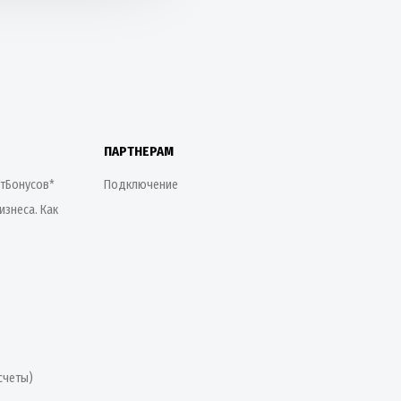
ПАРТНЕРАМ
етБонусов*
Подключение
изнеса. Как
счеты)