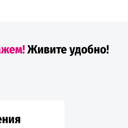
ажем!
Живите удобно!
ения