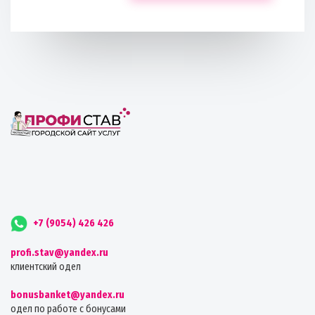
+7 (9054) 426 426
profi.stav@yandex.ru
клиентский одел
bonusbanket@yandex.ru
одел по работе с бонусами