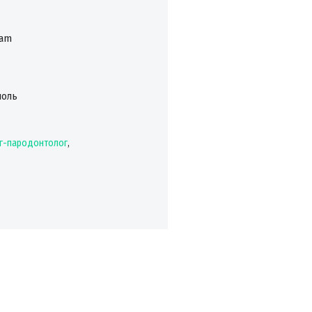
ram
поль
г-пародонтолог
,