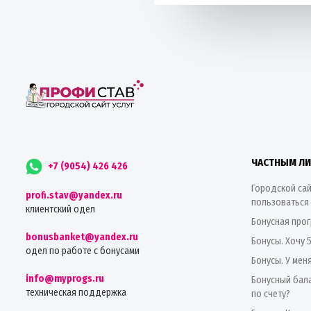
ЧАСТНЫМ Л
+7 (9054) 426 426
Городской сай
profi.stav@yandex.ru
пользоваться
клиентский одел
Бонусная про
bonusbanket@yandex.ru
Бонусы. Хочу 
одел по работе с бонусами
Бонусы. У мен
info@myprogs.ru
Бонусный бала
техническая поддержка
по счету?