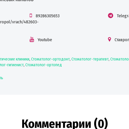
89286305653
Teleg
vropol/vrach/482603-
Youtube
Ставро
гические клиники
,
Стоматолог-ортодонт
,
Стоматолог-терапевт
,
Стоматоло
лог-гигиенист
,
Стоматолог-ортопед
ль
Комментарии (0)