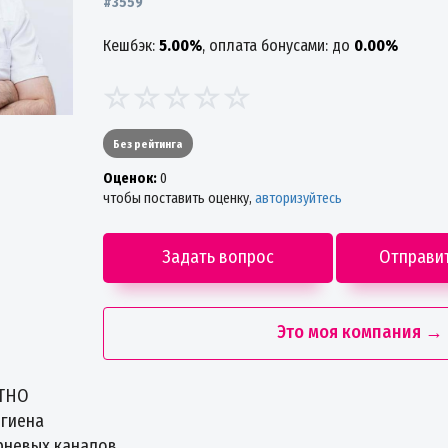
#3559
Кешбэк:
5.00%
, оплата бонусами: до
0.00%
Без рейтинга
Oценок:
0
чтобы поставить оценку,
авторизуйтесь
Задать вопрос
Отправи
Это моя компания →
АТНО
гиена
рневых каналов