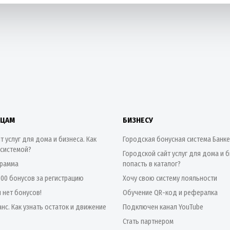
ИЦАМ
БИЗНЕСУ
т услуг для дома и бизнеса. Как
Городская бонусная система Банк
 системой?
Городской сайт услуг для дома и б
грамма
попасть в каталог?
500 бонусов за регистрацию
Хочу свою систему лояльности
я нет бонусов!
Обучение QR-код и рефералка
нс. Как узнать остаток и движение
Подключен канал YouTube
Стать партнером