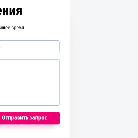
ения
айшее время
Отправить запрос