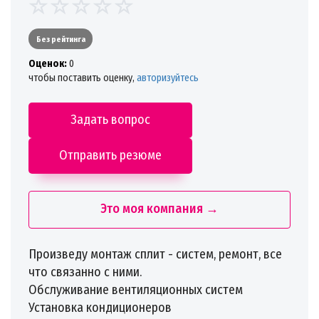
Без рейтинга
Oценок:
0
чтобы поставить оценку,
авторизуйтесь
Задать вопрос
Отправить резюме
Это моя компания →
Произведу монтаж сплит - систем, ремонт, все
что связанно с ними.
Обслуживание вентиляционных систем
Установка кондиционеров