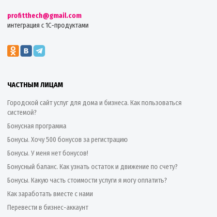
profitthech@gmail.com
интеграция с 1С-продуктами
ЧАСТНЫМ ЛИЦАМ
Городской сайт услуг для дома и бизнеса. Как пользоваться
системой?
Бонусная программа
Бонусы. Хочу 500 бонусов за регистрацию
Бонусы. У меня нет бонусов!
Бонусный баланс. Как узнать остаток и движение по счету?
Бонусы. Какую часть стоимости услуги я могу оплатить?
Как заработать вместе с нами
Перевести в бизнес-аккаунт