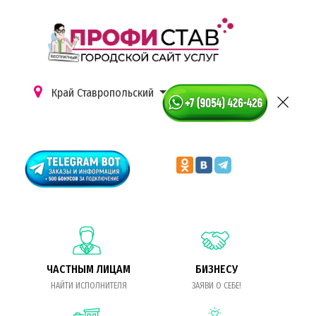
Край Ставропольский
ЧАСТНЫМ ЛИЦАМ
БИЗНЕСУ
НАЙТИ ИСПОЛНИТЕЛЯ
ЗАЯВИ О СЕБЕ!