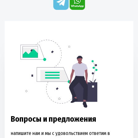
Вопросы и предложения
напишите нам и мы с удовольствием ответим в