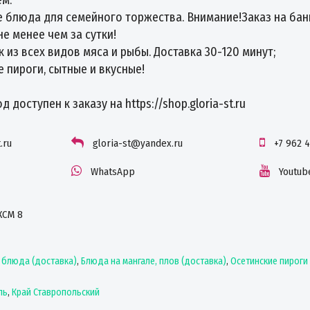
 блюда для семейного торжества. Внимание!Заказ на ба
е менее чем за сутки!
из всех видов мяса и рыбы. Доставка 30-120 минут;
 пироги, сытные и вкусные!
 доступен к заказу на https://shop.gloria-st.ru
.ru
gloria-st@yandex.ru
+7 962 
WhatsApp
Youtub
КСМ 8
 блюда (доставка)
,
Блюда на мангале, плов (доставка)
,
Осетинские пироги
ль
,
Край Ставропольский