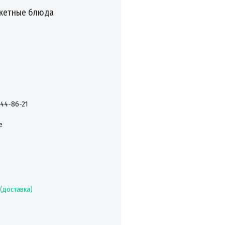
нкетные блюда
444-86-21
e
 (доставка)