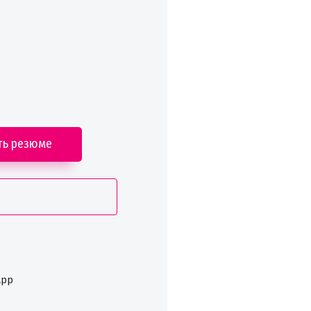
ть резюме
App