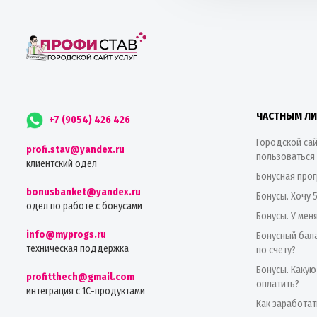
ЧАСТНЫМ Л
+7 (9054) 426 426
Городской сай
profi.stav@yandex.ru
пользоваться
клиентский одел
Бонусная про
bonusbanket@yandex.ru
Бонусы. Хочу 
одел по работе с бонусами
Бонусы. У мен
info@myprogs.ru
Бонусный бала
техническая поддержка
по счету?
Бонусы. Какую
profitthech@gmail.com
оплатить?
интеграция с 1С-продуктами
Как заработат