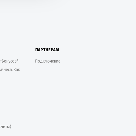
ПАРТНЕРАМ
етБонусов*
Подключение
изнеса. Как
счеты)