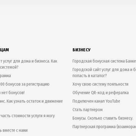
ИЦАМ
БИЗНЕСУ
т услуг для дома и бизнеса. Как
Городская бонусная система Банк
 системой?
Городской сайт услуг для дома и б
грамма
попасть в каталог?
500 бонусов за регистрацию
Хочу свою систему лояльности
я нет бонусов!
Обучение QR-код и рефералка
нс. Как узнать остаток и движение
Подключен канал YouTube
Стать партнером
 часть стоимости услуги я могу
Бонусы. Сколько ставить бизнесу.
Партнерская программа (взаимора
ь вместе с нами