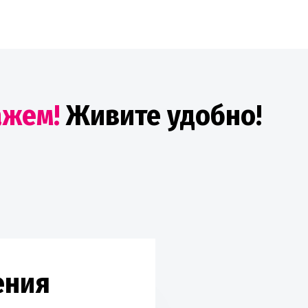
ажем!
Живите удобно!
ения