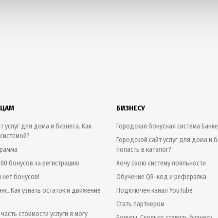
ИЦАМ
БИЗНЕСУ
т услуг для дома и бизнеса. Как
Городская бонусная система Банк
 системой?
Городской сайт услуг для дома и б
грамма
попасть в каталог?
500 бонусов за регистрацию
Хочу свою систему лояльности
я нет бонусов!
Обучение QR-код и рефералка
нс. Как узнать остаток и движение
Подключен канал YouTube
Стать партнером
 часть стоимости услуги я могу
Бонусы. Сколько ставить бизнесу.