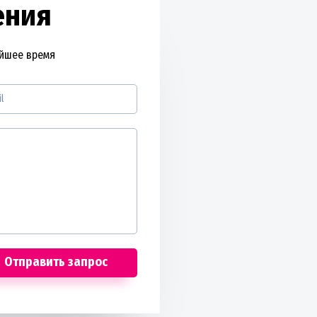
ения
айшее время
Отправить запрос