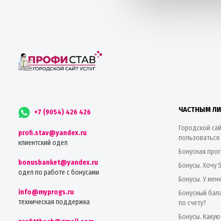
ЧАСТНЫМ Л
+7 (9054) 426 426
Городской сай
profi.stav@yandex.ru
пользоваться
клиентский одел
Бонусная про
bonusbanket@yandex.ru
Бонусы. Хочу 
одел по работе с бонусами
Бонусы. У мен
info@myprogs.ru
Бонусный бала
техническая поддержка
по счету?
Бонусы. Какую