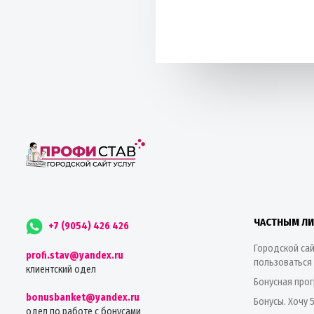
ЧАСТНЫМ Л
+7 (9054) 426 426
Городской сай
profi.stav@yandex.ru
пользоваться
клиентский одел
Бонусная про
bonusbanket@yandex.ru
Бонусы. Хочу 
одел по работе с бонусами