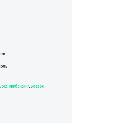
ram
поль
Бокс, кикбоксинг
,
Боевое