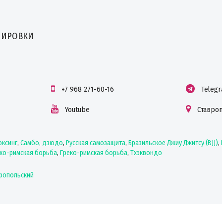
НИРОВКИ
+7 968 271-60-16
Teleg
Youtube
Ставро
оксинг
,
Самбо, дзюдо
,
Русская самозащита
,
Бразильское Джиу Джитсу (BJJ)
,
ко-римская борьба
,
Греко-римская борьба
,
Тхэквондо
вропольский