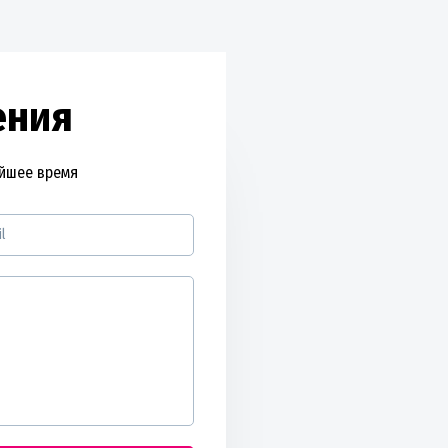
ения
айшее время