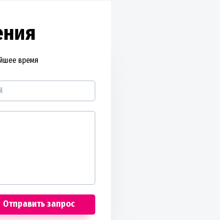
ения
айшее время
Отправить запрос