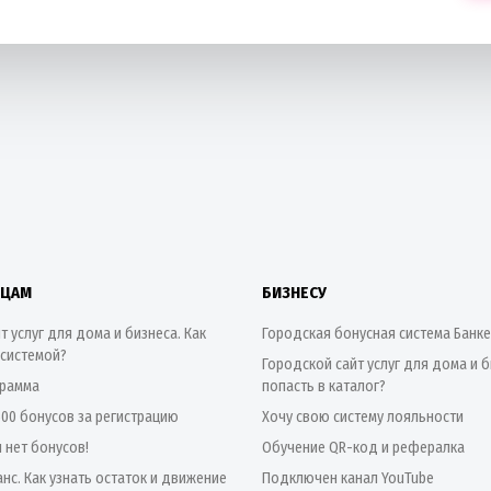
ИЦАМ
БИЗНЕСУ
т услуг для дома и бизнеса. Как
Городская бонусная система Банк
 системой?
Городской сайт услуг для дома и б
грамма
попасть в каталог?
500 бонусов за регистрацию
Хочу свою систему лояльности
я нет бонусов!
Обучение QR-код и рефералка
нс. Как узнать остаток и движение
Подключен канал YouTube