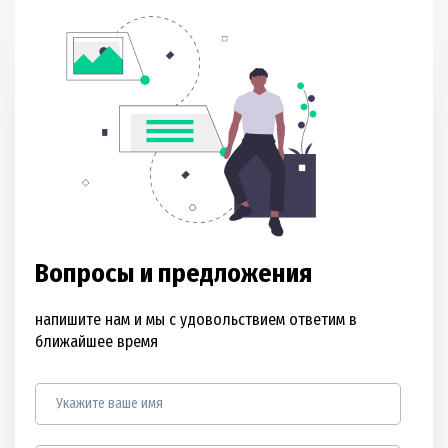
Вопросы и предложения
напишите нам и мы с удовольствием ответим в
ближайшее время