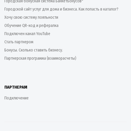
Городская бонусная система БанкетБонусов*
Городской сайт услуг для дома и бизнеса. Как попасть в каталог?
Хочу свою систему лояльности
Обучение QR-код и рефералка
Подключен канал YouTube
Стать партнером
Бонусы. Сколько ставить бизнесу.
Партнерская программа (взаиморасчеты)
ПАРТНЕРАМ
Подключение