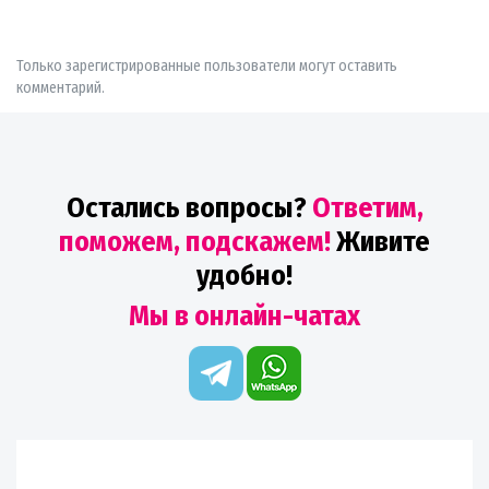
Только зарегистрированные пользователи могут оставить
комментарий.
Остались вопросы?
Ответим,
поможем, подскажем!
Живите
удобно!
Мы в онлайн-чатах