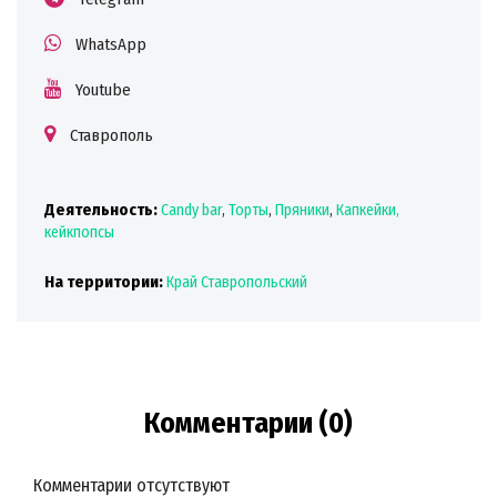
WhatsApp
Youtube
Ставрополь
Деятельность:
Candy bar
,
Торты
,
Пряники
,
Капкейки,
кейкпопсы
На территории:
Край Ставропольский
Комментарии (0)
Комментарии отсутствуют