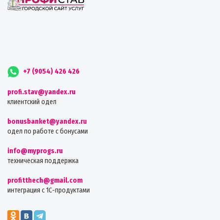
+7 (9054) 426 426
profi.stav@yandex.ru
клиентский одел
bonusbanket@yandex.ru
одел по работе с бонусами
info@myprogs.ru
техническая поддержка
profitthech@gmail.com
интеграция с 1С-продуктами