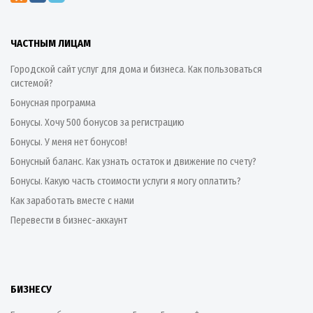
ЧАСТНЫМ ЛИЦАМ
Городской сайт услуг для дома и бизнеса. Как пользоваться
системой?
Бонусная программа
Бонусы. Хочу 500 бонусов за регистрацию
Бонусы. У меня нет бонусов!
Бонусный баланс. Как узнать остаток и движение по счету?
Бонусы. Какую часть стоимости услуги я могу оплатить?
Как заработать вместе с нами
Перевести в бизнес-аккаунт
БИЗНЕСУ