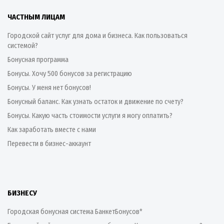
ЧАСТНЫМ ЛИЦАМ
Городской сайт услуг для дома и бизнеса. Как пользоваться
системой?
Бонусная программа
Бонусы. Хочу 500 бонусов за регистрацию
Бонусы. У меня нет бонусов!
Бонусный баланс. Как узнать остаток и движение по счету?
Бонусы. Какую часть стоимости услуги я могу оплатить?
Как заработать вместе с нами
Перевести в бизнес-аккаунт
БИЗНЕСУ
Городская бонусная система БанкетБонусов*