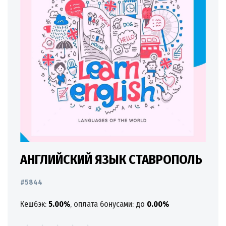
АНГЛИЙСКИЙ ЯЗЫК СТАВРОПОЛЬ
#5844
Кешбэк:
5.00%
, оплата бонусами: до
0.00%