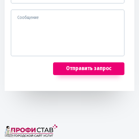
Отправить запрос