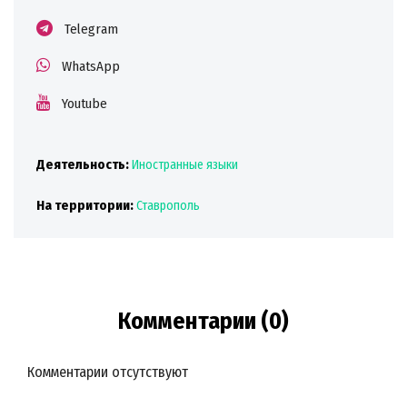
Telegram
WhatsApp
Youtube
Деятельность:
Иностранные языки
На территории:
Ставрополь
Комментарии (0)
Комментарии отсутствуют