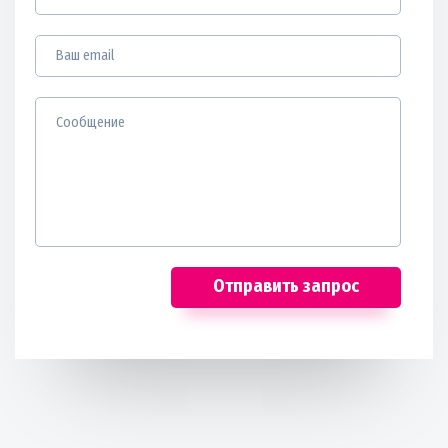
Отправить запрос