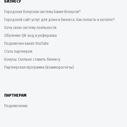
БИЗНЕСУ
Городская бонусная система БанкетБонусов*
Городской сайт услуг для дома и бизнеса. Как попасть в каталог?
Хочу свою систему лояльности
Обучение QR-код и рефералка
Подключен канал YouTube
Стать партнером
Бонусы. Сколько ставить бизнесу.
Партнерская программа (взаиморасчеты)
ПАРТНЕРАМ
Подключение