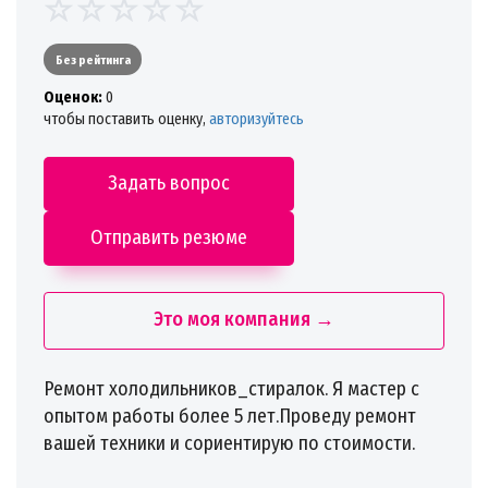
Без рейтинга
Oценок:
0
чтобы поставить оценку,
авторизуйтесь
Задать вопрос
Отправить резюме
Это моя компания →
Ремонт холодильников_стиралок. Я мастер с
опытом работы более 5 лет.Проведу ремонт
вашей техники и сориентирую по стоимости.