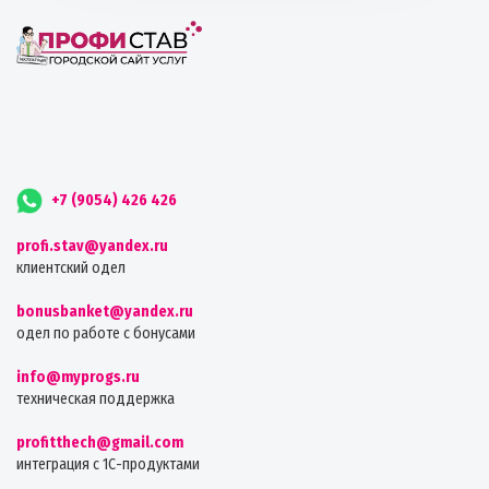
+7 (9054) 426 426
profi.stav@yandex.ru
клиентский одел
bonusbanket@yandex.ru
одел по работе с бонусами
info@myprogs.ru
техническая поддержка
profitthech@gmail.com
интеграция с 1С-продуктами