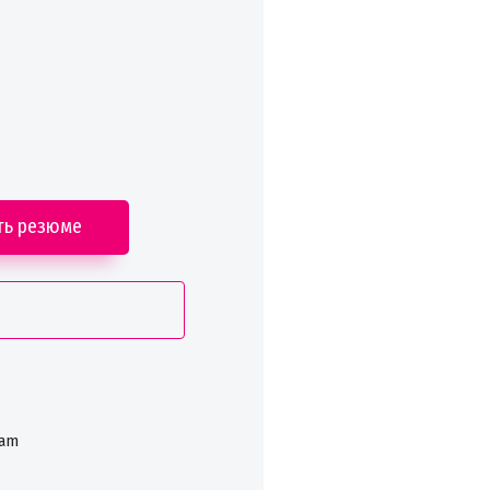
ть резюме
ram