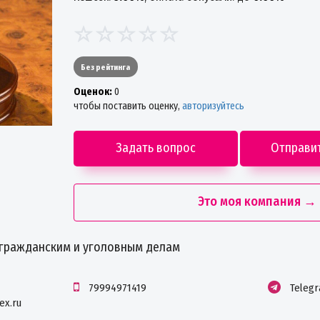
Без рейтинга
Oценок:
0
чтобы поставить оценку,
авторизуйтесь
Задать вопрос
Отправи
Это моя компания →
гражданским и уголовным делам
79994971419
Teleg
ex.ru