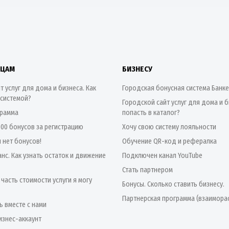
ИЦАМ
БИЗНЕСУ
т услуг для дома и бизнеса. Как
Городская бонусная система Банк
 системой?
Городской сайт услуг для дома и б
грамма
попасть в каталог?
500 бонусов за регистрацию
Хочу свою систему лояльности
я нет бонусов!
Обучение QR-код и рефералка
нс. Как узнать остаток и движение
Подключен канал YouTube
Стать партнером
 часть стоимости услуги я могу
Бонусы. Сколько ставить бизнесу.
Партнерская программа (взаимора
ь вместе с нами
изнес-аккаунт