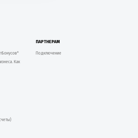
ПАРТНЕРАМ
етБонусов*
Подключение
изнеса. Как
счеты)