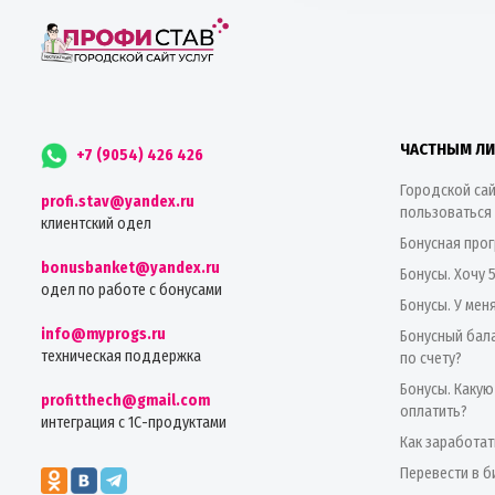
ЧАСТНЫМ Л
+7 (9054) 426 426
Городской сай
profi.stav@yandex.ru
пользоваться
клиентский одел
Бонусная про
bonusbanket@yandex.ru
Бонусы. Хочу 
одел по работе с бонусами
Бонусы. У мен
info@myprogs.ru
Бонусный бала
техническая поддержка
по счету?
Бонусы. Какую
profitthech@gmail.com
оплатить?
интеграция с 1С-продуктами
Как заработат
Перевести в б