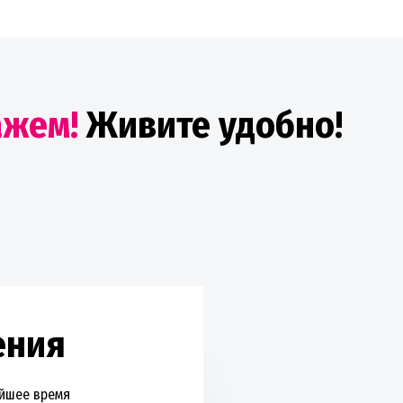
ажем!
Живите удобно!
ения
айшее время